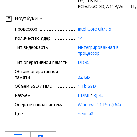
D5,1TB M.2
PCIe,NoODD,W11P,WiFi+BT,
Ноутбуки
Процессор
Intel Core Ultra 5
Количество ядер
14
Тип видеокарты
Интегрированная в
процессор
Тип оперативной памяти
DDR5
Объём оперативной
32 GB
памяти
Объем SSD / HDD
1 Tb SSD
Разъем
HDMI
/
RJ-45
Операционная система
Windows 11 Pro (x64)
Цвет
Черный