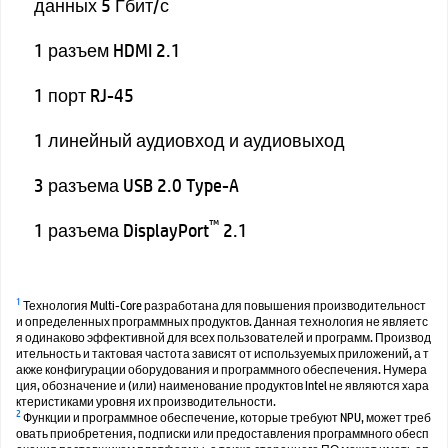
данных 5 Гбит/с
1 разъем HDMI 2.1
1 порт RJ-45
1 линейный аудиовход и аудиовыход
3 разъема USB 2.0 Type-A
™
1 разъема DisplayPort
2.1
1
Технология Multi-Core разработана для повышения производительност
и определенных программных продуктов. Данная технология не являетс
я одинаково эффективной для всех пользователей и программ. Производ
ительность и тактовая частота зависят от используемых приложений, а т
акже конфигурации оборудования и программного обеспечения. Нумера
ция, обозначение и (или) наименование продуктов Intel не являются хара
ктеристиками уровня их производительности.
2
Функции и программное обеспечение, которые требуют NPU, может треб
овать приобретения, подписки или предоставления программного обесп