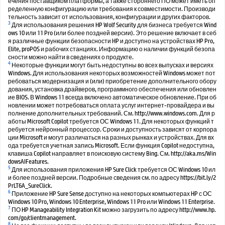
ечения поставщиком платформы, а также стороннего ПО может иметь оп
ределенную конфигурацию или требования к совместимости. Производи
тельность зависит от использования, конфигурации и других факторов.
3
Для использования решения HP Wolf Security для бизнеса требуется Wind
ows 10 или 11 Pro (или более поздней версии). Это решение включает в себ
я различные функции безопасности HP и доступно на устройствах HP Pro,
Elite, proPOS и рабочих станциях. Информацию о наличии функций безопа
сности можно найти в сведениях о продукте.
4
Некоторые функции могут быть недоступны во всех выпусках и версиях
Windows. Для использования некоторых возможностей Windows может пот
ребоваться модернизация и (или) приобретение дополнительного обору
дования, установка драйверов, программного обеспечения или обновлен
ие BIOS. В Windows 11 всегда включено автоматическое обновление. При об
новлении может потребоваться оплата услуг интернет-провайдера и вы
полнение дополнительных требований. См. http://www.windows.com. Для р
аботы Microsoft Copilot требуется ОС Windows 11. Для некоторых функций т
ребуется нейронный процессор. Сроки и доступность зависят от корпора
ции Microsoft и могут различаться на разных рынках и устройствах. Для вх
ода требуется учетная запись Microsoft. Если функция Copilot недоступна,
клавиша Copilot направляет в поисковую систему Bing. См. http://aka.ms/Win
dowsAIFeatures.
5
Для использования приложения HP Sure Click требуется ОС Windows 10 ил
и более поздней версии. Подробные сведения см. по адресу https://bit.ly/2
PrLT6A_SureClick.
6
Приложение HP Sure Sense доступно на некоторых компьютерах HP с ОС
Windows 10 Pro, Windows 10 Enterprise, Windows 11 Pro или Windows 11 Enterprise.
7
ПО HP Manageability Integration Kit можно загрузить по адресу http://www.hp.
com/go/clientmanagement.
8