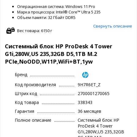
Операционная система: Windows 11 Pro
Марка процессора: Intel® Core™ Ultra 5 235
Объем памяти: 32 Гбайт DDR5
Свернуть описание
Вес товара: 6150 г
Системный блок HP ProDesk 4 Tower
G1i,280W,U5 235,32GB D5,1TB M.2
PCIe,NoODD,W11P,WiFi+BT,1yw
Бренд
Код производителя
9H7R6ET_Z
Штрих код
2700001270065
Код товара
338343
Гарантия
36 месяцев
Полное описание
Системный блок HP
ProDesk 4 Tower
G1i,280W,U5 235,32GB