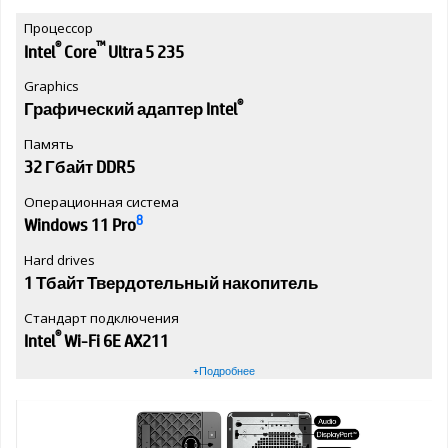
Процессор
®
™
Intel
Core
Ultra 5 235
Graphics
®
Графический адаптер Intel
Память
32 Гбайт DDR5
Операционная система
8
Windows 11 Pro
Hard drives
1 Тбайт Твердотельный накопитель
Стандарт подключения
®
Intel
Wi-Fi 6E AX211
+Подробнее