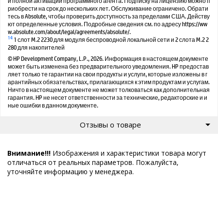
и полной активации программного агента. Подписку на лицензию можно п
риобрести на срок до нескольких лет. Обслуживание ограничено. Обрати
тесь в Absolute, чтобы проверить доступность за пределами США. Действу
ют определенные условия. Подробные сведения см. по адресу https://ww
w.absolute.com/about/legal/agreements/absolute/.
14
1 слот M.2 2230 для модуля беспроводной локальной сети и 2 слота M.2 2
280 для накопителей
© HP Development Company, L.P., 2026. Информация в настоящем документе
может быть изменена без предварительного уведомления. HP предостав
ляет только те гарантии на свои продукты и услуги, которые изложены в г
арантийных обязательствах, прилагающихся к этим продуктам и услугам.
Ничто в настоящем документе не может толковаться как дополнительная
гарантия. HP не несет ответственности за технические, редакторские и и
ные ошибки в данном документе.
Отзывы о товаре
Внимание!!!
Изображения и характеристики товара могут
отличаться от реальных параметров. Пожалуйста,
уточняйте информацию у менеджера.