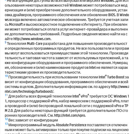
Не все функции доступны во всех выпусках или версиях Windows. Для исп
ользования некоторых возможностей Windows может потребоваться мод
ернизация и (или) приобретение дополнительного оборудования, устан
овка драйверов, программного обеспечения или обновление BIOS. В Windo
ws всегда включено автоматическое обновление. Требуется учетная запи
сь Microsoft и высокоскоростное подключение к Интернету. При обновлен
ии может потребоваться оплата услуг интернет-провайдера и выполнен
ие дополнительных требований. Подробные сведения можно найти на с
айте http://www.windows.com.
9
Технология Multi-Core разработана для повышения производительност
и определенных программных продуктов. Не все пользователи и програм
мы могут воспользоваться преимуществами этой технологии. Производи
тельность и тактовая частота зависят от используемых приложений, а та
кже конфигурации оборудования и программного обеспечения. Нумерац
ия, обозначение и (или) наименование продуктов Intel не являются харак
теристиками уровня их производительности.
10
®
Производительность при использовании технологии Intel
Turbo Boost за
висит от конфигурации оборудования, программного обеспечения и всей
системы в целом. Дополнительную информацию см. по адресу http://www.i
ntel.com/technology/turboboost/.
11
®
®
Для работы всех функций технологии Intel
vPro
требуется ОС Windows 1
1, процессор с поддержкой vPro, набор микросхем с поддержкой vPro, плат
а проводной и (или) беспроводной локальной сети с поддержкой vPro и TP
M 2.0. Для работы некоторых функций требуется дополнительное ПО сто
ронних производителей. См. http://intel.com/vpro.
12
Вес зависит от конфигурации
13
Микропрограммный модуль Absolute Persistence поставляется отключен
ным и может быть активирован только при покупке подписки на лицензию