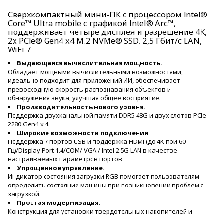
Сверхкомпактный мини-ПК с процессором Intel®
Core™ Ultra mobile с графикой Intel® Arc™,
поддерживает четыре дисплея и разрешение 4K,
2x PCIe® Gen4 x4 M.2 NVMe® SSD, 2,5 Гбит/с LAN,
WiFi 7
Выдающаяся вычислительная мощность.
Обладает мощными вычислительными возможностями,
идеально подходит для приложений ИИ, обеспечивает
превосходную скорость распознавания объектов и
обнаружения звука, улучшая общее восприятие.
Производительность нового уровня.
Поддержка двухканальной памяти DDR5 48G и двух слотов PCIe
2280 Gen4 x 4.
Широкие возможности подключения
Поддержка 7 портов USB и поддержка HDMI (до 4K при 60
Гц)/Display Port 1.4/COM/ VGA / Intel 2.5G LAN в качестве
настраиваемых параметров портов
Упрощенное управление.
Индикатор состояния загрузки RGB помогает пользователям
определить состояние машины при возникновении проблем с
загрузкой.
Простая модернизация.
Конструкция для установки твердотельных накопителей и