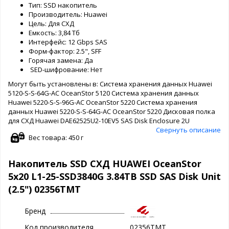
Тип: SSD накопитель
Производитель: Huawei
Цель: Для СХД
Емкость: 3,84 Тб
Интерфейс: 12 Gbps SAS
Форм-фактор: 2.5", SFF
Горячая замена: Да
SED-шифрование: Нет
Могут быть установлены в: Система хранения данных Huawei
5120-S-S-64G-AC OceanStor 5120 Система хранения данных
Huawei 5220-S-S-96G-AC OceanStor 5220 Система хранения
данных Huawei 5220-S-S-64G-AC OceanStor 5220 Дисковая полка
для СХД Huawei DAE62525U2-10EV5 SAS Disk Enclosure 2U
Свернуть описание
Вес товара: 450 г
Накопитель SSD СХД HUAWEI OceanStor
5x20 L1-25-SSD3840G 3.84TB SSD SAS Disk Unit
(2.5") 02356TMT
Бренд
Код производителя
02356TMT