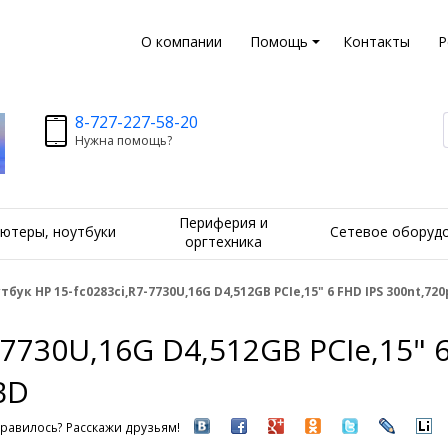
О компании
Помощь
Контакты
Р
8-727-227-58-20
Нужна помощь?
Периферия и
ютеры, ноутбуки
Сетевое оборуд
оргтехника
тбук HP 15-fc0283ci,R7-7730U,16G D4,512GB PCIe,15" 6 FHD IPS 300nt,72
-7730U,16G D4,512GB PCIe,15" 
BD
равилось? Расскажи друзьям!