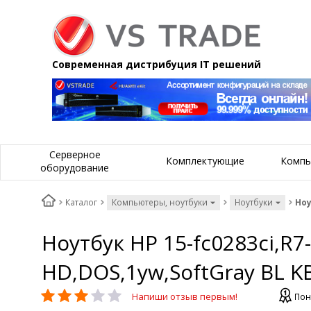
Современная дистрибуция IT решений
Серверное
Комплектующие
Компь
оборудование
Каталог
Компьютеры, ноутбуки
Ноутбуки
Ноу
Ноутбук HP 15-fc0283ci,R7
HD,DOS,1yw,SoftGray BL K
Напиши отзыв первым!
Пон