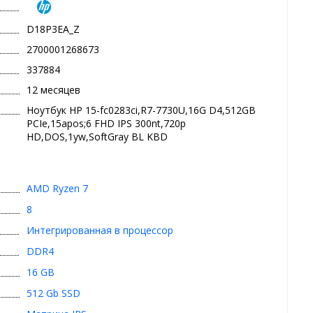
D18P3EA_Z
2700001268673
337884
12 месяцев
Ноутбук HP 15-fc0283ci,R7-7730U,16G D4,512GB
PCIe,15apos;6 FHD IPS 300nt,720p
HD,DOS,1yw,SoftGray BL KBD
AMD Ryzen 7
8
Интегрированная в процессор
DDR4
16 GB
512 Gb SSD