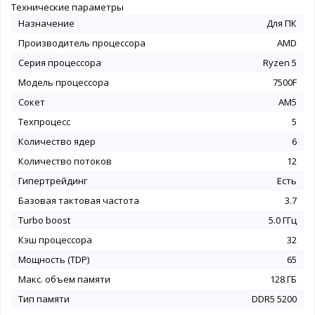
Технические параметры
Назначение
Для ПК
Производитель процессора
AMD
Серия процессора
Ryzen 5
Модель процессора
7500F
Сокет
AM5
Техпроцесс
5
Количество ядер
6
Количество потоков
12
Гипертрейдинг
Есть
Базовая тактовая частота
3.7
Turbo boost
5.0 ГГц
Кэш процессора
32
Мощность (TDP)
65
Макс. объем памяти
128 ГБ
Тип памяти
DDR5 5200