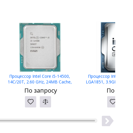
Процессор Intel Core i5-14500,
Процессор Intel Core U
14C/20T, 2.60 GHz, 24MB Cache,
LGA1851, 3.9GHz, 20C/2
LGA1700, 65W TDP, CM8071505093104
36Mb, IntelUHD, AT8076
По запросу
По запро
TRAY