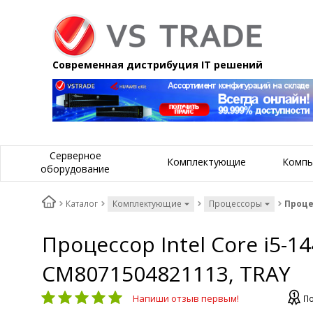
Современная дистрибуция IT решений
Серверное
Комплектующие
Компь
оборудование
Каталог
Комплектующие
Процессоры
Процес
Процессор Intel Core i5-1
CM8071504821113, TRAY
Напиши отзыв первым!
По