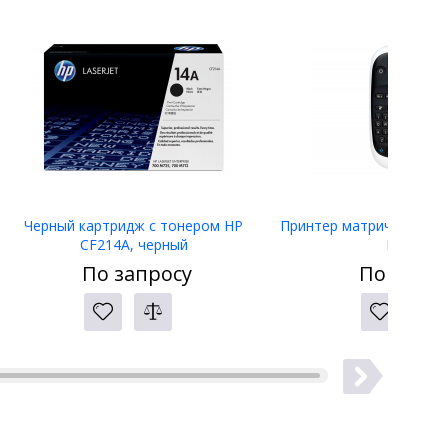
Черный картридж с тонером HP
Принтер матричный Eps
CF214A, черный
LW-400
По запросу
По запро