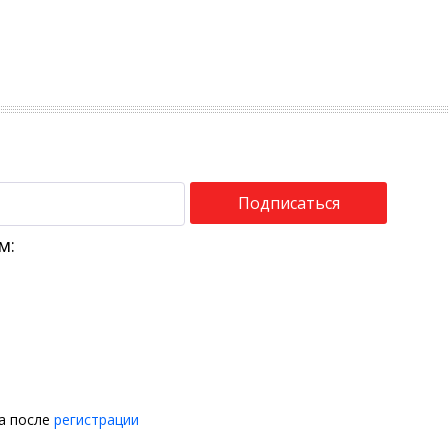
Подписаться
м:
на после
регистрации