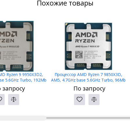
Похожие товары
MD Ryzen 9 9950X3D2,
Процессор AMD Ryzen 7 9850X3D,
se 5.6GHz Turbo, 192Mb
AM5, 4.7GHz base 5.6GHz Turbo, 96Mb
-Cache, 16C/32T, 100-
L3, 8C/16T, 100-000001973, TRAY
 запросу
По запросу
001978, TRAY