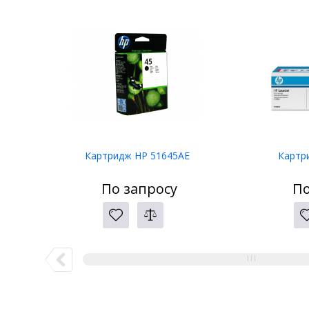
Картридж HP 51645AE
Картр
По запросу
По