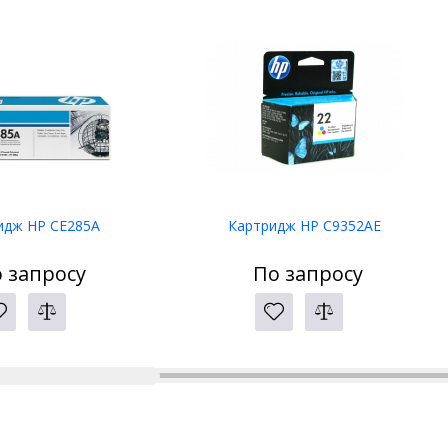
идж HP CE285A
Картридж HP C9352AE
 запросу
По запросу