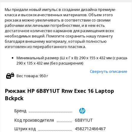
Мы придали новый импульс в создании дизайна премиум-
класса и высококачественных материалов. Объем этого
рюкзака можно увеличивать в соответствии со своими
рабочими или личными потребностями, и в нем есть
достаточное количество карманов для размещения всех
необходимых вещей. Помогите сохранить нашу планету
благодаря внешнему материалу, который полностью
изготовлен из переработанного пластика.
Минимальный размер (Ш x Г x В): 290 x 155 x 432 мм (с расшир
290 x 135 x 432 мм (без расширения)
Свернуть описание
Вес товара: 950 г
Рюкзак HP 6B8Y1UT Rnw Exec 16 Laptop
Bckpck
Бренд
Код производителя
6B8Y1UT
Штрих код
4582712466467