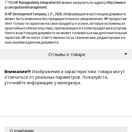
22
ПО HP Manageability Integration Kit можно загрузить по адресу http://www.h
p.com/go/clientmanagement.
© HP Development Company, L.P., 2026. Информация в настоящем документе
может быть изменена без предварительного уведомления. HP предостав
ляет только те гарантии на свои продукты и услуги, которые изложены в г
арантийных обязательствах, прилагающихся к этим продуктам и услугам.
Ничто в настоящем документе не может толковаться как дополнительная
гарантия. HP не несет ответственности за технические, редакторские и и
ные ошибки в данном документе.
Отзывы о товаре
Внимание!!!
Изображения и характеристики товара могут
отличаться от реальных параметров. Пожалуйста,
уточняйте информацию у менеджера.
О компании