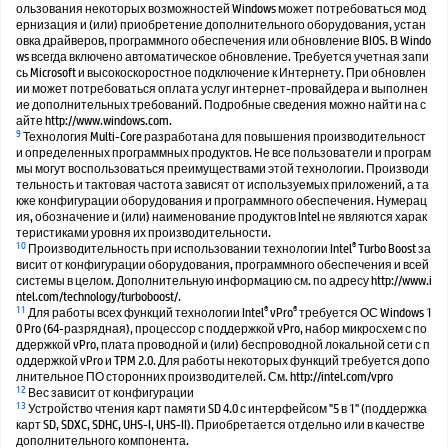
ользования некоторых возможностей Windows может потребоваться мод
ернизация и (или) приобретение дополнительного оборудования, устан
овка драйверов, программного обеспечения или обновление BIOS. В Windo
ws всегда включено автоматическое обновление. Требуется учетная запи
сь Microsoft и высокоскоростное подключение к Интернету. При обновлен
ии может потребоваться оплата услуг интернет-провайдера и выполнен
ие дополнительных требований. Подробные сведения можно найти на с
айте http://www.windows.com.
9
Технология Multi-Core разработана для повышения производительност
и определенных программных продуктов. Не все пользователи и програм
мы могут воспользоваться преимуществами этой технологии. Производи
тельность и тактовая частота зависят от используемых приложений, а та
кже конфигурации оборудования и программного обеспечения. Нумерац
ия, обозначение и (или) наименование продуктов Intel не являются харак
теристиками уровня их производительности.
10
®
Производительность при использовании технологии Intel
Turbo Boost за
висит от конфигурации оборудования, программного обеспечения и всей
системы в целом. Дополнительную информацию см. по адресу http://www.i
ntel.com/technology/turboboost/.
11
®
®
Для работы всех функций технологии Intel
vPro
требуется ОС Windows 1
0 Pro (64-разрядная), процессор с поддержкой vPro, набор микросхем с по
ддержкой vPro, плата проводной и (или) беспроводной локальной сети с п
оддержкой vPro и TPM 2.0. Для работы некоторых функций требуется допо
лнительное ПО сторонних производителей. См. http://intel.com/vpro
12
Вес зависит от конфигурации
13
Устройство чтения карт памяти SD 4.0 с интерфейсом "5 в 1" (поддержка
карт SD, SDXC, SDHC, UHS-I, UHS-II). Приобретается отдельно или в качестве
дополнительного компонента.