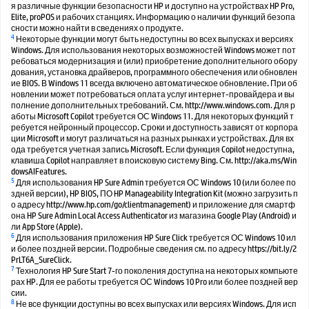
я различные функции безопасности HP и доступно на устройствах HP Pro,
Elite, proPOS и рабочих станциях. Информацию о наличии функций безопа
сности можно найти в сведениях о продукте.
4
Некоторые функции могут быть недоступны во всех выпусках и версиях
Windows. Для использования некоторых возможностей Windows может пот
ребоваться модернизация и (или) приобретение дополнительного обору
дования, установка драйверов, программного обеспечения или обновлен
ие BIOS. В Windows 11 всегда включено автоматическое обновление. При об
новлении может потребоваться оплата услуг интернет-провайдера и вы
полнение дополнительных требований. См. http://www.windows.com. Для р
аботы Microsoft Copilot требуется ОС Windows 11. Для некоторых функций т
ребуется нейронный процессор. Сроки и доступность зависят от корпора
ции Microsoft и могут различаться на разных рынках и устройствах. Для вх
ода требуется учетная запись Microsoft. Если функция Copilot недоступна,
клавиша Copilot направляет в поисковую систему Bing. См. http://aka.ms/Win
dowsAIFeatures.
5
Для использования HP Sure Admin требуется ОС Windows 10 (или более по
здней версии), HP BIOS, ПО HP Manageability Integration Kit (можно загрузить п
о адресу http://www.hp.com/go/clientmanagement) и приложение для смартф
она HP Sure Admin Local Access Authenticator из магазина Google Play (Android) и
ли App Store (Apple).
6
Для использования приложения HP Sure Click требуется ОС Windows 10 ил
и более поздней версии. Подробные сведения см. по адресу https://bit.ly/2
PrLT6A_SureClick.
7
Технология HP Sure Start 7-го поколения доступна на некоторых компьюте
рах HP. Для ее работы требуется ОС Windows 10 Pro или более поздней вер
сии.
8
Не все функции доступны во всех выпусках или версиях Windows. Для исп