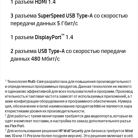
1 разъем HDMI 1.4
3 разъема SuperSpeed USB Type-A со скоростью
передачи данных 5 Гбит/с
™
1 разъем DisplayPort
1.4
2 разъема USB Type-A со скоростью передачи
данных 480 Мбит/с
1
Технология Multi-Core разработана для повышения производительност
и определенных программных продуктов. Данная технология не являетс
я одинаково эффективной для всех пользователей и программ. Производ
ительность и тактовая частота зависят от используемых приложений, а т
акже конфигурации оборудования и программного обеспечения. Нумера
ция, обозначение и (или) наименование продуктов Intel не являются хара
ктеристиками уровня их производительности.
2
Для работы с тремя мониторами требуются два видеопорта, которые вх
одят в комплект поставки, и настройка по заказу дополнительного разъе
ма Flex Port.
3
Для использования решения HP Wolf Security для бизнеса требуется Wind
ows 10 или 11 Pro (или более поздняя версия). Это решение включает в себ