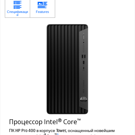
®
™
Процессор Intel
Core
ПК HP Pro 400 в корпусе Tower, оснащенный новейшим
®
™
1