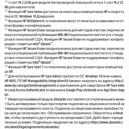
14
1 слот M.2 2230 для модуля беспроводной локальной сети и 1 слот M.2 22
80 для накопителя.
15
Функция HP Sure Sense доступна на некоторых компьютерах HP и недосту
пна в ОС Windows 10 Домашняя.
16
Функции HP BIOSphere 6-го поколения могут отличаться в зависимости от
платформы и конфигурации.
17
Функция HP Secure Erase предназначена для методов очистки, перечисле
нных в специальной публикации 800-88 Национального института станда
ртов и технологий США. Функция HP Secure Erase не поддерживает конфигу
®
™
рации с памятью Intel
Optane
.
18
Функция HP Secure Erase предназначена для методов очистки, перечисле
нных в специальной публикации 800-88 Национального института станда
ртов и технологий США. Функция HP Secure Erase не поддерживает конфигу
®
™
рации с памятью Intel
Optane
.
19
Функция HP Sure Start 7-го поколения доступна на некоторых компьютер
ах HP.
20
Для использования HP Sure Admin требуется ОС Windows 10 (или новее),
HP BIOS, ПО HP Manageability Integration Kit (можно загрузить по адресу http://
www.hp.com/go/clientmanagement) и приложение для смартфона HP Sure Adm
in Local Access Authenticator из магазина Google Play (Android) или App Store (App
le).
21
Микропрограммный модуль Absolute поставляется отключенным и може
т быть активирован только при покупке подписки на лицензию и полной ак
тивации программного агента. Подписку на лицензию можно приобрести
на срок до нескольких лет. Обслуживание ограничено. Обратитесь в Absol
ute, чтобы проверить доступность за пределами США. Действуют опреде
ленные условия. Подробные сведения см. по адресу https://www.absolute.c
om/about/legal/agreements/absolute/.