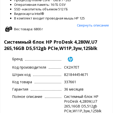
Процессор Intel® Core™ Ultra 7 - 265
Оперативная память: 16 ГБ ОЗУ
SSD -накопитель объемом 512 ГБ
Видеокарта Intel®
В комплект входит проводная мышь HP 125
Свернуть описание
Вес товара: 6800 г
Системный блок HP ProDesk 4,280W,U7
265,16GB D5,512gb PCIe,W11P,3yw,125blk
Бренд
Код производителя
CK2H7ET
Штрих код
821844454671
Код товара
337661
Гарантия
36 месяцев
Полное описание
Системный блок HP
ProDesk 4,280W,U7
265,16GB D5,512gb
PCIe,W11P,3yw,125blk