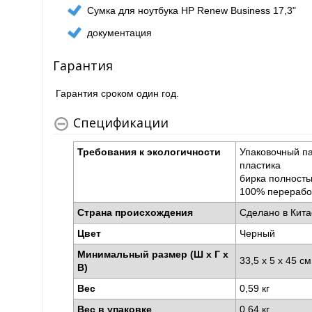
Сумка для ноутбука HP Renew Business 17,3"
документация
Гарантия
Гарантия сроком один год.
Спецификации
Требования к экологичности
Упаковочный па
пластика
бирка полность
100% перерабо
Страна происхождения
Сделано в Кит
Цвет
Черный
Минимальный размер (Ш x Г x
33,5 x 5 x 45 с
В)
Вес
0,59 кг
Вес в упаковке
0,64 кг