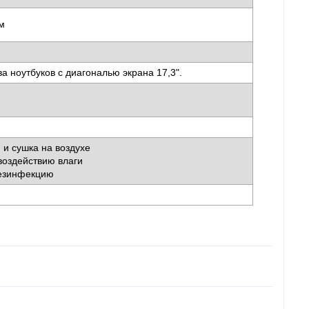
см
м
а ноутбуков с диагональю экрана 17,3".
 и сушка на воздухе
 воздействию влаги
дезинфекцию