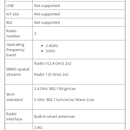
USB
Not supported
IoT slot
Not supported
BLE
Not supported
Radio
2
number
Operating
2.4GHz
frequency
5GHz
band
Radio 0 (2.4 GHz): 2x2
MIMO spatial
streams
Radio 1 (5 GHz): 2x2
2.4 GHz: 802.11b/g/n/ax
Wi-Fi
standard
5 GHz: 802.11a/n/ac/ac Wave 2/ax
Radio
Built-in smart antennas
interface
2.4G: