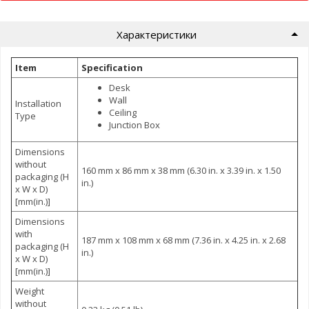
Характеристики
Item
Specification
Desk
Wall
Installation
Ceiling
Type
Junction Box
Dimensions
without
160 mm x 86 mm x 38 mm (6.30 in. x 3.39 in. x 1.50
packaging (H
in.)
x W x D)
[mm(in.)]
Dimensions
with
187 mm x 108 mm x 68 mm (7.36 in. x 4.25 in. x 2.68
packaging (H
in.)
x W x D)
[mm(in.)]
Weight
without