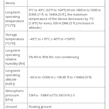
device
0°C to 40°C (32°F to 104°F) (From 1800 m to 5000 m
Long-term
[5905.51 ft. to 16404.20 ft.], the maximum
operating
temperature of the device decreases by 1°C
temperature
[1.8°F] for every 300 m [984.25 ft.] increase in
[°C(°F)]
altitude.)
Storage
temperature
–40°C to +70°C (–40°F to +158°F)
[°C(°F)]
Long-term
operating
5% RH to 95% RH, non-condensing
relative
humidity [RH]
Long-term
operating
–60 m to +5000 m (–196.85 ft to +16404.20 ft)
altitude
[m(ft.)]
Atmospheric
pressure
53kPa - 106kPa ETSI 300 019-2-3
[kPa]
Ground
floating ground