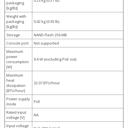
0.23 kg (0.51 lb)
packaging
[kg(lb)]
Weight with
packaging
0.42 kg (0.93 lb)
[kg(lb)]
Storage
NAND Flash 256 MB
Console port
Not supported
Maximum
power
9.4 W (excluding PoE out)
consumption
[W]
Maximum
heat
32.07 BTU/hour
dissipation
[BTU/hour]
Power supply
PoE
mode
Rated input
NA
voltage [V]
Input voltage