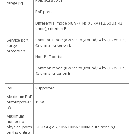
PoE: 802.3at/af
range [V]
PoE ports:
Differential mode (48 V-RTN): 0.5 kV (1.2/50 us, 42
ohms), criterion B
Common mode (8 wires to ground): 4 kV (1.2/50 us,
Service port
42 ohms), criterion B
surge
protection
Non-PoE ports:
Common mode (8 wires to ground): 4 kV (1.2/50 us,
42 ohms, criterion B
PoE
Supported
Maximum PoE
output power
15 W
[W]
Maximum
number of
physical ports
GE (RJ45) x 5, 10M/100M/1000M auto-sensing
on the entire