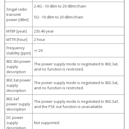
2.4G: -10 dBm to 20 dBm/chain
Singal radio
transmit
5G: -10 dBm to 20 dBm/chain
power [dBm]
MTBF [year]
235.46 year
MTTR [hour]
2 hour
Frequency
+/-20
stability [ppm]
802.3bt power
The power supply mode is negotiated to 802.3at,
supply
and no function is restricted.
description
802.3at power
The power supply mode is negotiated to 802.3at,
supply
and no function is restricted.
description
802.3af
The power supply mode is negotiated to 802.3af,
power supply
and the PSE out function is unavailable.
description
DC power
supply
Not supported
description