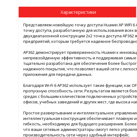
Характеристики
Представляем новейшую точку доступа Huawei AP WIFI 
точку доступа, разработанную для использования всех в
двухдиапазонной конструкции 2x2 точка доступа AP362
предприятий, которым требуется надежное беспроводно
AP362 демонстрирует приверженность Huawei к инноваци
непревзойденную эффективность и поддерживая самые по
тщательно разработана для обеспечения более быстрог
надежного покрытия, что позволяет вашей сети с легко
приложения для передачи данных.
Благодаря Wi-Fi 6 AP362 использует такие функции, как
пропускную способность сети. Результатом является бо
средах с большим количеством подключенных устройств
офисов, учебных заведений и других мест, где высока на
Простое развертывание и интеллектуальное управление 
интеллектуальная конструкция обеспечивает плавную и
гибкость, необходимую для будущего расширения. Более
что ваши сетевые администраторы смогут легко управл
производительность сети через удобный интерфейс.