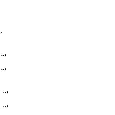
ax
ие)



ние)
сть)

ость)