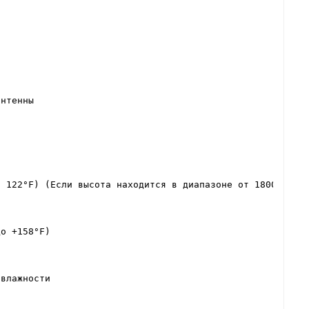
антенны
о 122°F) (Если высота находится в диапазоне от 1800 м до
до +158°F)
 влажности