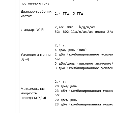
постоянного тока
Диапазон рабочих
2,4 ГГц, 5 ГГц
частот
2,4G: 802.11b/g/n/ax

стандарт Wi-Fi
5G: 802.11a/n/ac/ac волна 2/
2,4 г:

4 дБи/цепь (пик)

Усиление антенны
2 дБи (комбинированное усилен
[дБи]
5G:

5 дБи/цепь (пиковое значение)
3 дБи (комбинированное усиле
2,4 г:

20 дБм/цепь

Максимальная
23 дБм (комбинированная мощно
мощность
5G:

передачи [дБм]
20 дБм/цепь

23 дБм (комбинированная мощн