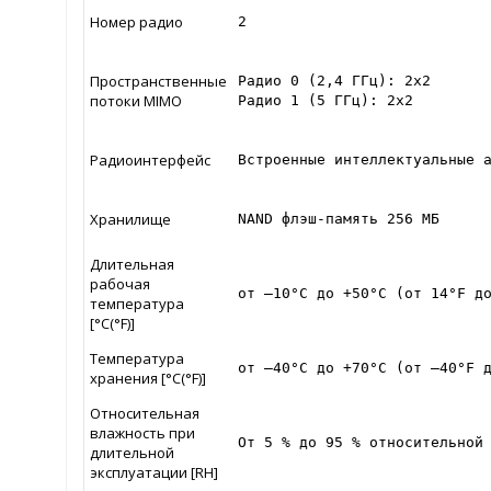
Номер радио
2
Пространственные
Радио 0 (2,4 ГГц): 2x2

потоки MIMO
Радио 1 (5 ГГц): 2х2
Радиоинтерфейс
Встроенные интеллектуальные 
Хранилище
NAND флэш-память 256 МБ
Длительная
рабочая
от –10°C до +50°C (от 14°F д
температура
[°C(°F)]
Температура
от –40°C до +70°C (от –40°F 
хранения [°C(°F)]
Относительная
влажность при
От 5 % до 95 % относительной
длительной
эксплуатации [RH]