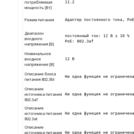
потребляемая
11.2
мощность [Вт]
Режим питания
Адаптер постоянного тока, Po
Диапазон
постоянный ток: 12 В ± 10 %

входного
PoE: 802.3af
напряжения [В]
Номинальное
входное
12 В
напряжение [В]
Описание блока
Ни одна функция не ограничен
питания 802.3bt
Описание
источника питания
Ни одна функция не ограничен
802.3af
Описание
источника питания
Ни одна функция не ограничен
802.3at
Описание
источника питания
Ни одна функция не ограничен