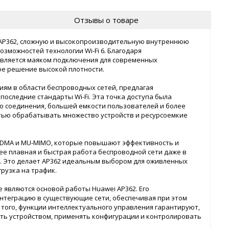
Отзывы о товаре
6 AP362, сложную и высокопроизводительную внутреннюю
озможностей технологии Wi-Fi 6. Благодаря
 является маяком подключения для современных
е решение высокой плотности.
ям в области беспроводных сетей, предлагая
следние стандарты Wi-Fi. Эта точка доступа была
о соединения, большей емкости пользователей и более
стью обрабатывать множество устройств и ресурсоемкие
 OFDMA и MU-MIMO, которые повышают эффективность и
лее плавная и быстрая работа беспроводной сети даже в
. Это делает AP362 идеальным выбором для оживленных
грузка на трафик.
являются основой работы Huawei AP362. Его
нтеграцию в существующие сети, обеспечивая при этом
 того, функции интеллектуального управления гарантируют,
ять устройством, применять конфигурации и контролировать