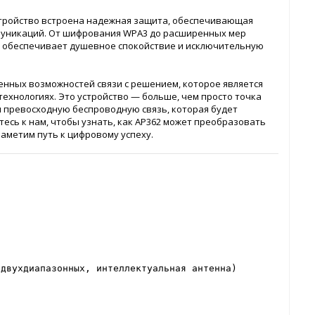
устройство встроена надежная защита, обеспечивающая
муникаций. От шифрования WPA3 до расширенных мер
362 обеспечивает душевное спокойствие и исключительную
енных возможностей связи с решением, которое является
ехнологиях. Это устройство — больше, чем просто точка
и превосходную беспроводную связь, которая будет
есь к нам, чтобы узнать, как AP362 может преобразовать
аметим путь к цифровому успеху.
 двухдиапазонных, интеллектуальная антенна)