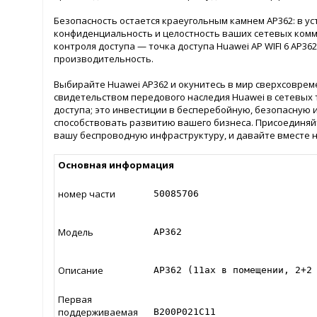
Безопасность остается краеугольным камнем AP362: в 
конфиденциальность и целостность ваших сетевых ком
контроля доступа — точка доступа Huawei AP WIFI 6 AP
производительность.
Выбирайте Huawei AP362 и окунитесь в мир сверхсоврем
свидетельством передового наследия Huawei в сетевых т
доступа; это инвестиции в бесперебойную, безопасную 
способствовать развитию вашего бизнеса. Присоединяйт
вашу беспроводную инфраструктуру, и давайте вместе н
Основная информация
номер части
50085706
Модель
AP362
Описание
AP362 (11ax в помещении, 2+2
Первая
поддерживаемая
В200Р021С11