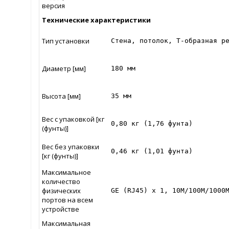
версия
Технические характеристики
Тип установки
Стена, потолок, Т-образная р
Диаметр [мм]
180 мм
Высота [мм]
35 мм
Вес с упаковкой [кг
0,80 кг (1,76 фунта)
(фунты)]
Вес без упаковки
0,46 кг (1,01 фунта)
[кг (фунты)]
Максимальное
количество
физических
GE (RJ45) x 1, 10M/100M/1000
портов на всем
устройстве
Максимальная