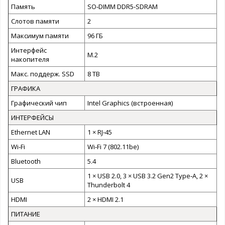
Память
SO‑DIMM DDR5‑SDRAM
Слотов памяти
2
Максимум памяти
96 ГБ
Интерфейс
M.2
накопителя
Макс. поддерж. SSD
8 TB
ГРАФИКА
Графический чип
Intel Graphics (встроенная)
ИНТЕРФЕЙСЫ
Ethernet LAN
1 × RJ‑45
Wi‑Fi
Wi‑Fi 7 (802.11be)
Bluetooth
5.4
1 × USB 2.0, 3 × USB 3.2 Gen2 Type‑A, 2 ×
USB
Thunderbolt 4
HDMI
2 × HDMI 2.1
ПИТАНИЕ