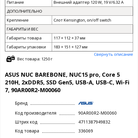
Питание
Внешний адаптер 120 W, 19 V/6.32 A
ДОПОЛНИТЕЛЬНО
Крепление
Слот Kensington, on/off switch
ГАБАРИТЫ И ВЕС
Габариты товара
117 × 112 × 37 мм
Габариты упаковки
183 × 151 × 127 мм
Свернуть описание
Вес товара: 1250 г
ASUS NUC BAREBONE, NUC15 pro, Core 5
210H, 2xDDR5, SSD Gen5, USB-A, USB-C, Wi-Fi
7, 90AR00R2-M00060
Бренд
Код производителя
90AR00R2-M00060
Штрих код
4711387949832
Код товара
336069