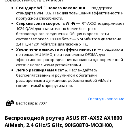
Стандарт Wi-Fi нового поколения —
поддержка
стандарта Wi-Fi 802.11ax для повышения эффективности и
пропускной способности.
Сверхвысокая скорость Wi-Fi —
RT-AX52 поддерживает
1024-QAM для значительно более быстрого
беспроводного соединения. Общая скорость сети
составляет около 1800 Мбит/с — 574 Мбит/с в диапазоне
2,4 ГГц и 1201 Мбит/с в диапазоне 5 ГГц.
Увеличение емкости и эффективности —
поддержка
не только MU-MIMO, но и технологии OFDMA для
эффективного распределения каналов и одновременной
связи с несколькими устройствами.
Легко расширяемая сеть.
Наслаждайтесь
беспрепятственным роумингом с богатыми
расширенными функциями, добавив любой AiMesh-
совместимый маршрутизатор.
Свернуть описание
Вес товара: 700 г
Беспроводной роутер ASUS RT-AX52 AX1800
AiMesh, 2.4 GHz/5 GHz, 90IG08T0-MO3H00,