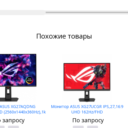
Похожие товары
 ASUS XG27AQDNG
Монитор ASUS XG27UCGR IPS,27,16:9
HD (2560x1440x360Hz),1k
UHD 162Hz/FHD
0.03ms,4xHDMI,DP,HDR1
485Hz,400cd/m2,1300:1,1ms,3xHDMI,D
 запросу
По запросу
0
P,USBC 15W,HDR10