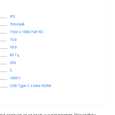
IPS
Плоский
1920 x 1080 Full HD
15.6
16:9
60 Гц
250
5
1000:1
USB Type-C
/
mini-HDMI
гут отличаться от реальных параметров. Пожалуйста,