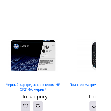
Черный картридж с тонером HP
Принтер матричный Eps
CF214A, черный
LW-400
По запросу
По запро