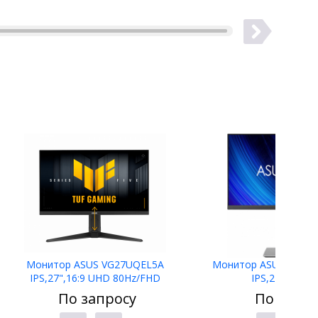
Монитор ASUS VG27UQEL5A
Монитор ASUS ProAr
IPS,27",16:9 UHD 80Hz/FHD
IPS,27",16:9 
310Hz,400cd/m2,1000:1,1ms,2xHDMI,D
(2560x1440x120Hz),350c
По запросу
По запро
P,Sp 2W,HDR10
ms,HDMI,DP,Sp2W,