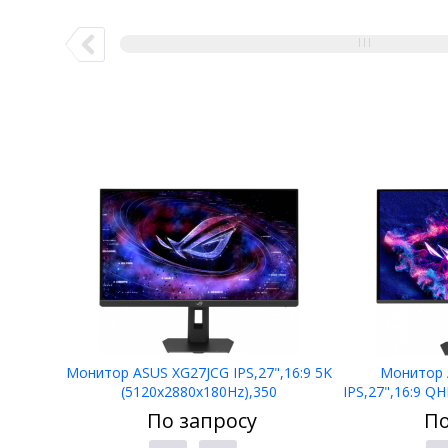
Монитор ASUS XG27JCG IPS,27",16:9 5K
Монитор
(5120x2880x180Hz),350
IPS,27",16:9 Q
cd/m2,1.5k:1,0.3ms,4xHDMI,DP,USBC
cd/m2,1.5M:1,
По запросу
По
15W,HDR10