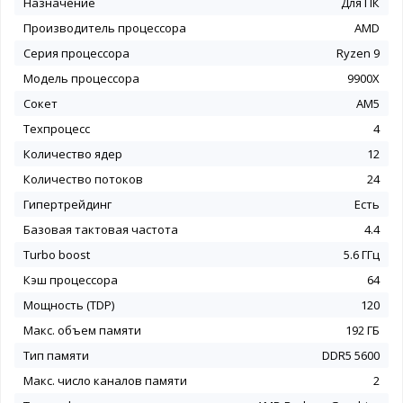
Назначение
Для ПК
Производитель процессора
AMD
Серия процессора
Ryzen 9
Модель процессора
9900X
Сокет
AM5
Техпроцесс
4
Количество ядер
12
Количество потоков
24
Гипертрейдинг
Есть
Базовая тактовая частота
4.4
Turbo boost
5.6 ГГц
Кэш процессора
64
Мощность (TDP)
120
Макс. объем памяти
192 ГБ
Тип памяти
DDR5 5600
Макс. число каналов памяти
2