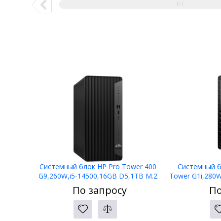
Системный блок HP Pro Tower 400
Системный б
G9,260W,i5-14500,16GB D5,1TB M.2
Tower G1i,280
PCIe,NoODD,W11P,3yw,125Blk
M.2 PCIe
По запросу
По
kbd+mse