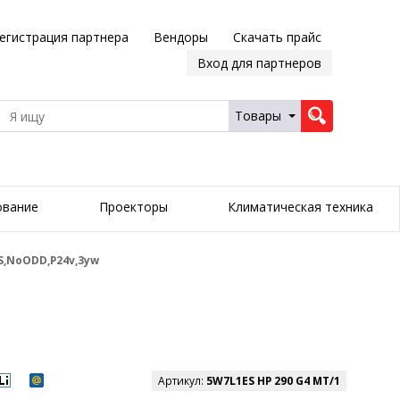
егистрация партнера
Вендоры
Скачать прайс
Вход для партнеров
Товары
ование
Проекторы
Климатическая техника
S,NoODD,P24v,3yw
Артикул:
5W7L1ES HP 290 G4 MT/1