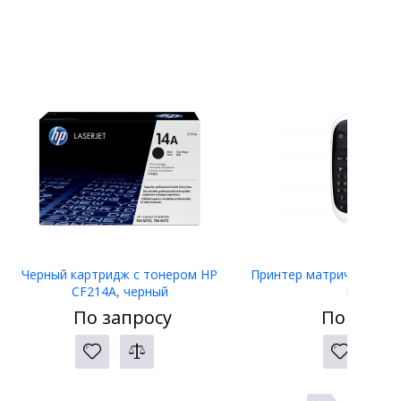
Черный картридж с тонером HP
Принтер матричный Eps
CF214A, черный
LW-400
По запросу
По запро