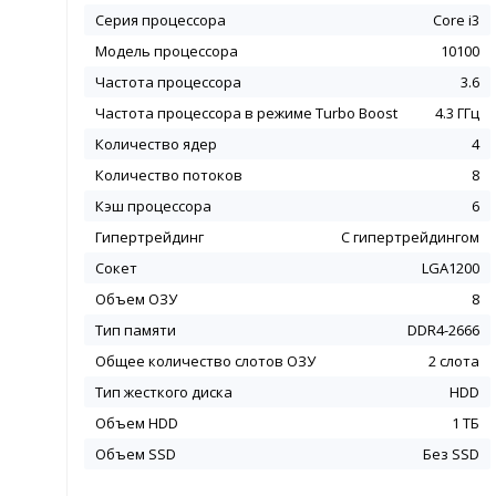
Серия процессора
Core i3
Модель процессора
10100
Частота процессора
3.6
Частота процессора в режиме Turbo Boost
4.3 ГГц
Количество ядер
4
Количество потоков
8
Кэш процессора
6
Гипертрейдинг
С гипертрейдингом
Сокет
LGA1200
Объем ОЗУ
8
Тип памяти
DDR4-2666
Общее количество слотов ОЗУ
2 слота
Тип жесткого диска
HDD
Объем HDD
1 ТБ
Объем SSD
Без SSD