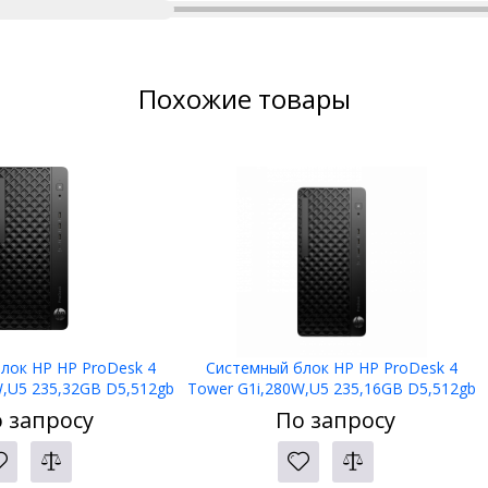
Похожие товары
лок HP HP ProDesk 4
Системный блок HP HP ProDesk 4
W,U5 235,32GB D5,512gb
Tower G1i,280W,U5 235,16GB D5,512gb
,NoODD,W11P,1yw
M.2 PCIe,NoODD,W11P,3yw,125Blk
 запросу
По запросу
kbd+mse