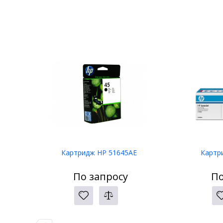
Картридж HP 51645AE
Картр
По запросу
По