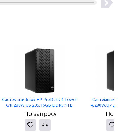
Системный блок HP ProDesk 4 Tower
Системный блок HP
G1i,280W,U5 235,16GB DDR5,1TB
4,280W,U7 265,16GB
PCIe,NoODD,W11P,3yw,125Blk
PCIe,W11P,3yw,1
По запросу
По запро
kbd+mse