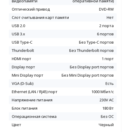
видеопамяти
оперативной памяти)
Оптический привод
DVD-RW
Слот считывания карт памяти
Нет
USB 2.0
2 порта
USB 3.x
6 портов
USB Type-C
Без Type-C портов
Thunderbolt
Без Thunderbolt портов
HDMI порт
1 порт
Display порт
Без Display port портов
Mini Display порт
Без Mini Display port портов
VGA (D-Sub)
Есть
Ethernet (LAN / RJ45) порт
1000 Мбит/с
Напряжение питания
230V AC
Блок питания
180 Вт
Операционная система
Без ОС
Цвет
Черный