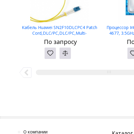
Кабель Huawei SN2F10DLCPC4 Patch
Процессор In
Cord,DLC/PC,DLC/PC,Multi-
4677, 3.5GHz
mode,10m,A1a.3,2mm,42mm DLC,OM4
8С/16Е, 22.5M
По запросу
По
bending insensitive
О компании
Каталог