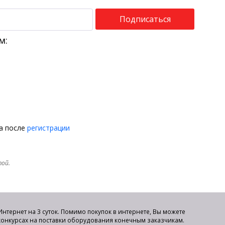
Подписаться
м:
на после
регистрации
той.
нтернет на 3 суток. Помимо покупок в интернете, Вы можете
 конкурсах на поставки оборудования конечным заказчикам.