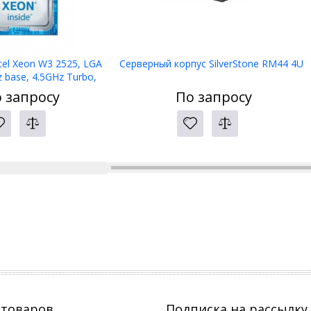
tel Xeon W3 2525, LGA
Серверный корпус SilverStone RM44 4U
 base, 4.5GHz Turbo,
B L3, PK8071305502400
 запросу
По запросу
 товаров
Подписка на рассылку