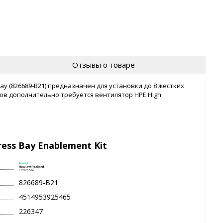
Отзывы о товаре
ay (826689-B21) предназначен для установки до 8 жестких
ов дополнительно требуется вентилятор HPE High
ress Bay Enablement Kit
826689-B21
4514953925465
226347