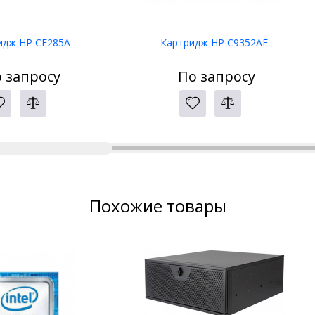
идж HP CE285A
Картридж HP C9352AE
 запросу
По запросу
Похожие товары