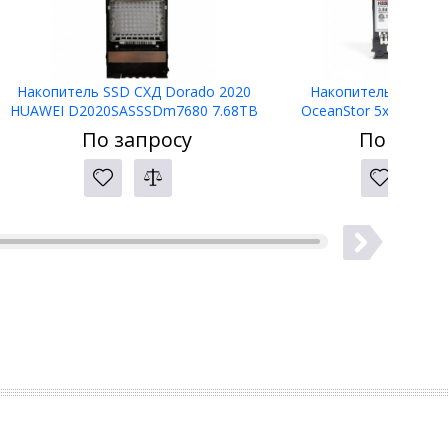
Накопитель SSD СХД Dorado 2020
Накопитель SSD СХ
HUAWEI D2020SASSSDm7680 7.68TB
OceanStor 5x20 L1-2
SSD SAS Disk Unit (2.5") 02356HAU
3.84TB SSD SAS Disk U
По запросу
По запро
02356TMT