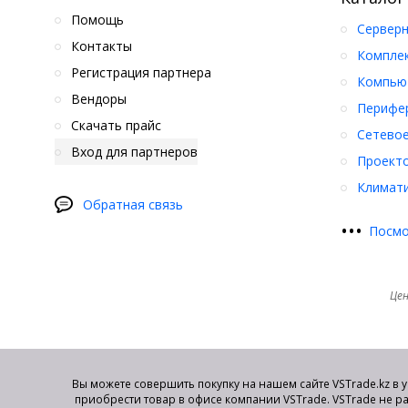
Помощь
Серверн
Контакты
Компле
Регистрация партнера
Компьют
Вендоры
Перифер
Скачать прайс
Сетевое
Вход для партнеров
Проект
Климати
Обратная связь
•
•
•
Посмо
Цен
Вы можете совершить покупку на нашем сайте VSTrade.kz в 
приобрести товар в офисе компании VSTrade. VSTrade не р