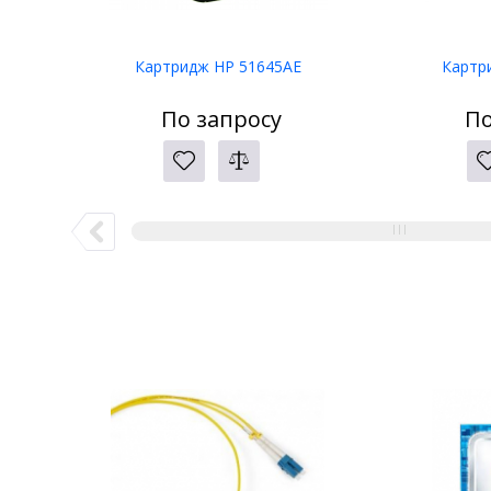
Картридж HP 51645AE
Картр
По запросу
По