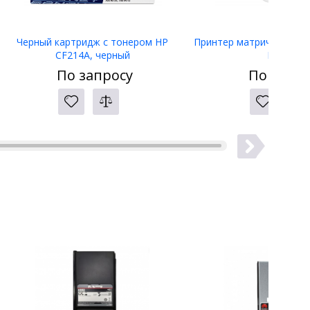
Черный картридж с тонером HP
Принтер матричный Eps
CF214A, черный
LW-400
По запросу
По запро