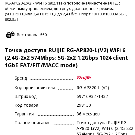
RG-AP820-L(V2) - Wi-Fi 6 (802.11ax) потолочная/настенная ТД с
облачным управлением, два двух-диапазонных режима
(5ГГц+5ГГц или 2,4ГГц+5ГГц), до 2,4 Гб/с, 1 порт 10/100/1000BASE-T,
802.3af
Вес товара: 550 г
Точка доступа RUIJIE RG-AP820-L(V2) WiFi 6
(2.4G-2x2 574Mbps; 5G-2x2 1.2Gbps 1024 client
1GbE FAT/FIT/MACC mode)
Бренд
Код производителя
RG-AP820-L (V2)
Штрих код
6971693271432
Код товара
298130
Гарантия
36 месяцев
Полное описание
Точка доступа RUIJIE RG-
AP820-L(V2) WiFi 6 (2.4G-2x2
574Mbps; 5G-2x2 1.2Gbps